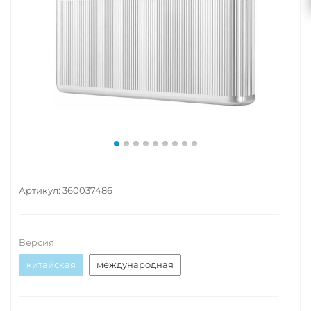
Артикул:
360037486
Версия
китайская
международная