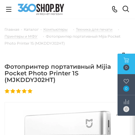
Главная
-
Каталог
-
Компьютеры
-
Техника для печати
-
Принтеры и МФУ
-
Фотопринтер портативный Mijia Pocket
Photo Printer 1S (MJKDDYJ02HT)
Фотопринтер портативный Mijia
0
Pocket Photo Printer 1S
(MJKDDYJ02HT)
0
0