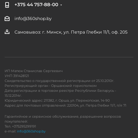
+375 44 757-88-00
info@360shop.by
Самовывоз: г. Минск, ул. Петра Глебки 11/1, оф. 205
ИП Матюк Станислав Сергеевич
УНП 391428121
Свидетельство о государственной регистрации от 25.10.2010г.
Регистрирующий орган - Оршанский горисполком
Дата регистрации в торговом реестре Республики Беларусь -
15.12.2014г.
Юридический адрес: 211382, г. Орша, ул. Перекопская, 14-90
Адрес для почтовых отправлений: 220104, ул. Петра Глебки 11/1, п/я 71
Гарантийное и сервисное обслуживание, разрешение вопросов
покупателей:
Тел. +375295299191
e-mail:
info@360shop.by