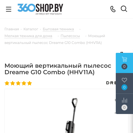
Главная
-
Каталог
-
Бытовая техника
-
Мелкая техника для дома
-
Пылесосы
-
Моющий
вертикальный пылесос Dreame G10 Combo (HHV11A)
Моющий вертикальный пылесос
0
Dreame G10 Combo (HHV11A)
0
0