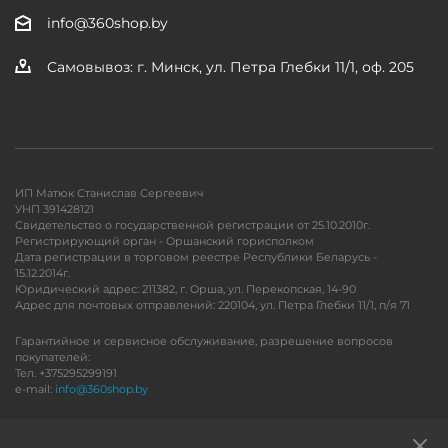
info@360shop.by
Самовывоз: г. Минск, ул. Петра Глебки 11/1, оф. 205
ИП Матюк Станислав Сергеевич
УНП 391428121
Свидетельство о государственной регистрации от 25.10.2010г.
Регистрирующий орган - Оршанский горисполком
Дата регистрации в торговом реестре Республики Беларусь -
15.12.2014г.
Юридический адрес: 211382, г. Орша, ул. Перекопская, 14-90
Адрес для почтовых отправлений: 220104, ул. Петра Глебки 11/1, п/я 71
Гарантийное и сервисное обслуживание, разрешение вопросов
покупателей:
Тел. +375295299191
e-mail:
info@360shop.by
Версия для печати