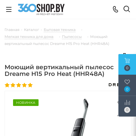
Главная
-
Каталог
-
Бытовая техника
-
Мелкая техника для дома
-
Пылесосы
-
Моющий
вертикальный пылесос Dreame H15 Pro Heat (HHR48A)
Моющий вертикальный пылесос
0
Dreame H15 Pro Heat (HHR48A)
0
НОВИНКА
0