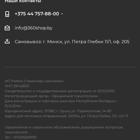
Наши контакты
+375 44 757-88-00
info@360shop.by
Самовывоз: г. Минск, ул. Петра Глебки 11/1, оф. 205
ИП Матюк Станислав Сергеевич
УНП 391428121
Свидетельство о государственной регистрации от 25.10.2010г.
Регистрирующий орган - Оршанский горисполком
Дата регистрации в торговом реестре Республики Беларусь -
15.12.2014г.
Юридический адрес: 211382, г. Орша, ул. Перекопская, 14-90
Адрес для почтовых отправлений: 220104, ул. Петра Глебки 11/1, п/я 71
Гарантийное и сервисное обслуживание, разрешение вопросов
покупателей:
Тел. +375295299191