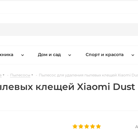
хника
Дом и сад
Спорт и красота
а
-
Пылесосы
-
Пылесос для удаления пылевых клещей Xiaomi Dust
левых клещей Xiaomi Dust 
А