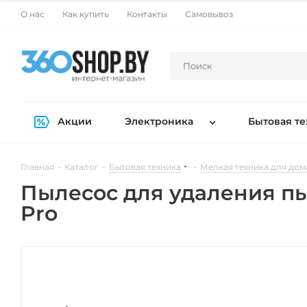
О нас
Как купить
Контакты
Самовывоз
Акции
Электроника
Бытовая те
Главная
-
Каталог
-
Бытовая техника
-
Мелкая техника для дом
Пылесос для удаления пы
Pro