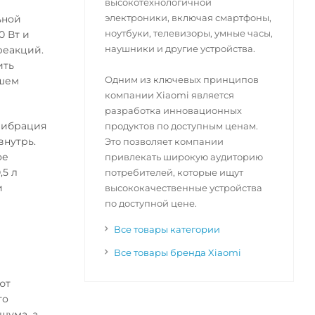
высокотехнологичной
электроники, включая смартфоны,
ьной
ноутбуки, телевизоры, умные часы,
0 Вт и
наушники и другие устройства.
реакций.
ить
Одним из ключевых принципов
ашем
компании Xiaomi является
разработка инновационных
 вибрация
продуктов по доступным ценам.
внутрь.
Это позволяет компании
ое
привлекать широкую аудиторию
5 л
потребителей, которые ищут
и
высококачественные устройства
по доступной цене.
Все товары категории
Все товары бренда Xiaomi
ют
го
шума, а