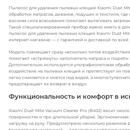
Пылесос для удаления пылевых клещей Xiaomi Dust Mit
обработки матрасов, диванов, подушек и текстиля, где
высокая сила всасывания помогают вытягивать загрязн
Такой специализированный прибор важно иметь в доме
пылесос для удаления пылевых клещей Xiaomi Dust Mit
интернет-магазине — с гарантией и доставкой по всей
Модель совмещает сразу несколько типов воздействия.
помогают «встряхнуть» наполнитель матраса и поднять 
Дополнительно используется ультрафиолетовая обработ
воздействие на пылевых клещей и препятствует их п
легко снимается и моется под водой, а многоступенч
предотвращает их возврат в воздух.
Функциональность и комфорт в и
Xiaomi Dust Mite Vacuum Cleaner Pro (B402) весит окол
поверхностях и при длительной уборке. Эргономичная
нагрузку на руку. Предусмотрено несколько режимов 
текстиля или усиленный — для крупных матрасов и пл