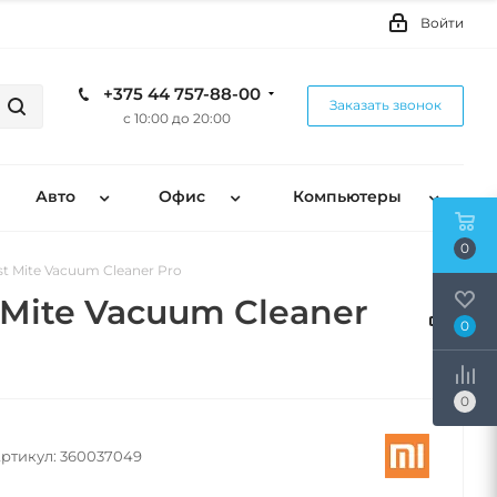
Войти
+375 44 757-88-00
Заказать звонок
с 10:00 до 20:00
Авто
Офис
Компьютеры
0
 Mite Vacuum Cleaner Pro
Mite Vacuum Cleaner
0
0
ртикул:
360037049