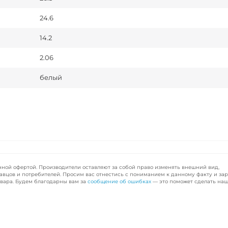
24.6
14.2
2.06
белый
чной офертой. Производители оставляют за собой право изменять внешний вид,
авцов и потребителей. Просим вас отнестись с пониманием к данному факту и за
вара. Будем благодарны вам за
сообщение об ошибках
— это поможет сделать наш