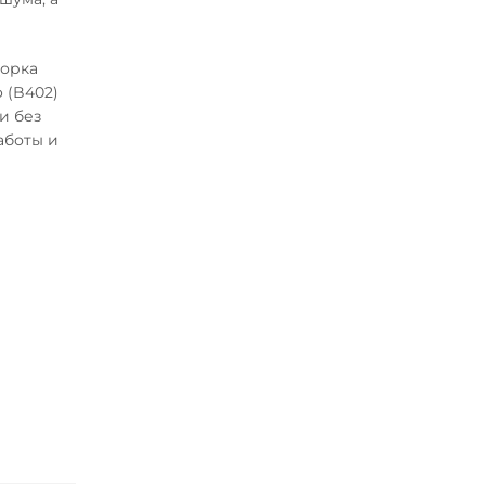
борка
 (B402)
и без
аботы и