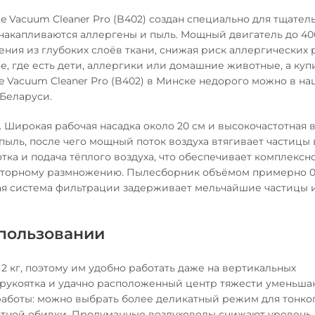
e Vacuum Cleaner Pro (B402) создан специально для тщател
 накапливаются аллергены и пыль. Мощный двигатель до 40
ения из глубоких слоёв ткани, снижая риск аллергических 
, где есть дети, аллергики или домашние животные, а куп
e Vacuum Cleaner Pro (B402) в Минске недорого можно в н
 Беларуси.
 Широкая рабочая насадка около 20 см и высокочастотная
пыль, после чего мощный поток воздуха втягивает частицы 
ка и подача тёплого воздуха, что обеспечивает комплексн
овторному размножению. Пылесборник объёмом примерно 0,
атая система фильтрации задерживает мельчайшие частицы 
спользовании
о 2 кг, поэтому им удобно работать даже на вертикальных
 рукоятка и удачно расположенный центр тяжести уменьша
работы: можно выбрать более деликатный режим для тонко
отной обивки. Продуманные воздуховоды снижают уровень 