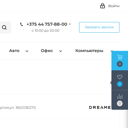
Войти
+375 44 757-88-00
Заказать звонок
с 10:00 до 20:00
Авто
Офис
Компьютеры
0
0
0
ртикул:
360036270