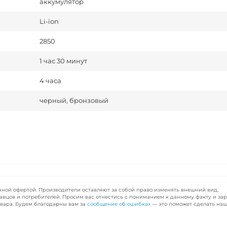
аккумулятор
Li-ion
2850
1 час 30 минут
4 часа
черный, бронзовый
чной офертой. Производители оставляют за собой право изменять внешний вид,
авцов и потребителей. Просим вас отнестись с пониманием к данному факту и за
вара. Будем благодарны вам за
сообщение об ошибках
— это поможет сделать наш