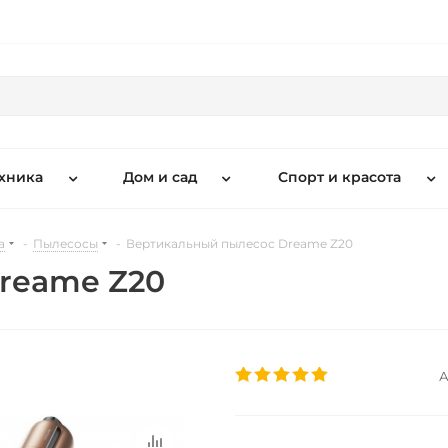
хника
Дом и сад
Спорт и красота
а
-
Пылесосы
-
Вертикальный пылесос Dreame Z20
reame Z20
А