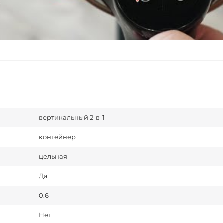
вертикальный 2-в-1
контейнер
цельная
Да
0.6
Нет