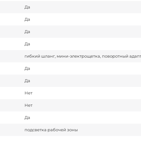
Да
Да
Да
Да
гибкий шланг, мини-электрощетка, поворотный адап
Да
Да
Нет
Нет
Да
подсветка рабочей зоны