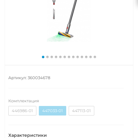
Артикул:
360034678
Комплектация
446986-01
447033-01
447113-01
Характеристики