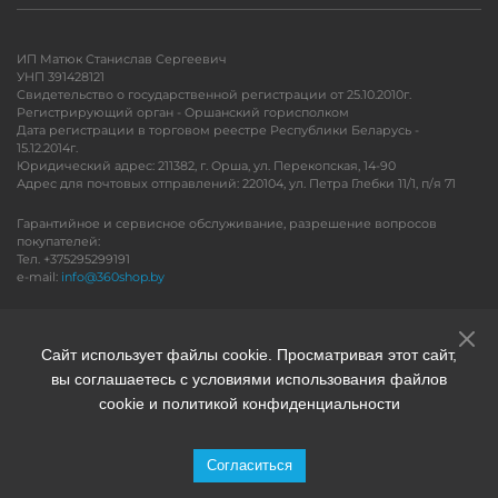
ИП Матюк Станислав Сергеевич
УНП 391428121
Свидетельство о государственной регистрации от 25.10.2010г.
Регистрирующий орган - Оршанский горисполком
Дата регистрации в торговом реестре Республики Беларусь -
15.12.2014г.
Юридический адрес: 211382, г. Орша, ул. Перекопская, 14-90
Адрес для почтовых отправлений: 220104, ул. Петра Глебки 11/1, п/я 71
Гарантийное и сервисное обслуживание, разрешение вопросов
покупателей:
Тел. +375295299191
e-mail:
info@360shop.by
Версия для печати
Сайт использует файлы cookie. Просматривая этот сайт,
вы соглашаетесь с условиями использования файлов
cookie и политикой конфиденциальности
Согласиться