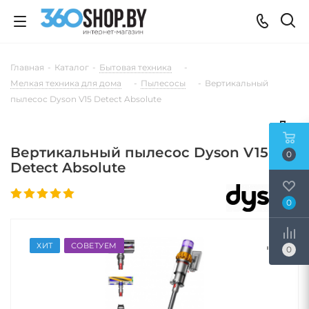
Главная
-
Каталог
-
Бытовая техника
-
Мелкая техника для дома
-
Пылесосы
-
Вертикальный
пылесос Dyson V15 Detect Absolute
Вертикальный пылесос Dyson V15
0
Detect Absolute
0
ХИТ
СОВЕТУЕМ
0