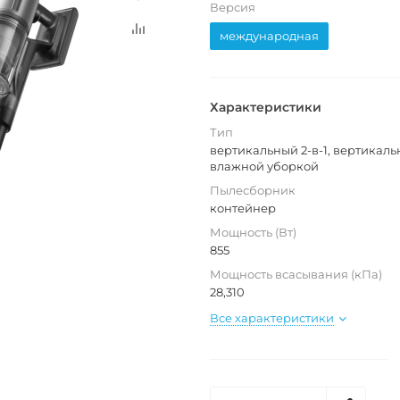
Версия
международная
Характеристики
Тип
вертикальный 2-в-1, вертикаль
влажной уборкой
Пылесборник
контейнер
Мощность (Вт)
855
Мощность всасывания (кПа)
28,310
Все характеристики