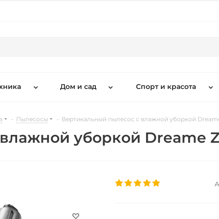
хника
Дом и сад
Спорт и красота
а
-
Пылесосы
-
Вертикальный пылесос с влажной уборкой Dreame
 влажной уборкой Dreame Z
А