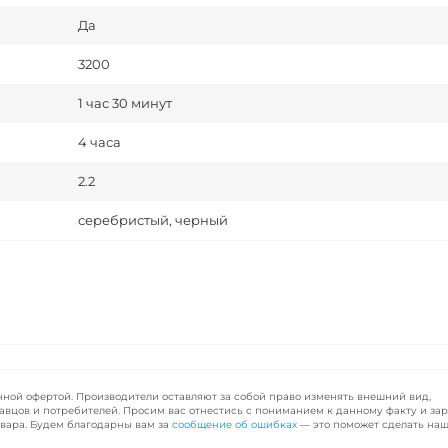
Да
3200
1 час 30 минут
4 часа
2.2
серебристый, черный
чной офертой. Производители оставляют за собой право изменять внешний вид,
авцов и потребителей. Просим вас отнестись с пониманием к данному факту и за
вара. Будем благодарны вам за
сообщение об ошибках
— это поможет сделать наш