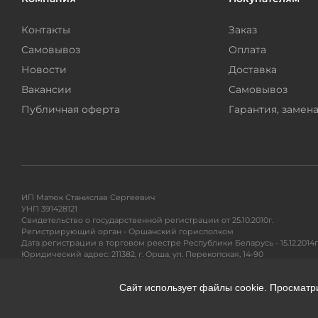
Контакты
Заказ
Самовывоз
Оплата
Новости
Доставка
Вакансии
Самовывоз
Публичная оферта
Гарантия, замена
ИП Матюк Станислав Сергеевич
УНП 391428121
Свидетельство о государственной регистрации от 25.10.2010г.
Регистрирующий орган - Оршанский горисполком
Дата регистрации в торговом реестре Республики Беларусь - 15.12.2014г
Юридический адрес: 211382, г. Орша, ул. Перекопская, 14-90
Адрес для почтовых отправлений: 220104, ул. Петра Глебки 11/1, п/я 71
Сайт использует файлы cookie. Просматр
Гарантийное и сервисное обслуживание, разрешение вопросов покупа
Тел. +375295299191
e-mail:
info@360shop.by