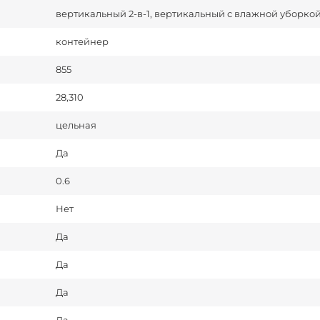
вертикальный 2-в-1, вертикальный с влажной уборко
контейнер
855
28,310
цельная
Да
0.6
Нет
Да
Да
Да