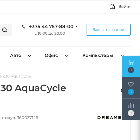
Войти
+375 44 757-88-00
Заказать звонок
с 10:00 до 20:00
Авто
Офис
Компьютеры
0
 Z30 AquaCycle
30 AquaCycle
0
0
ртикул:
360037126