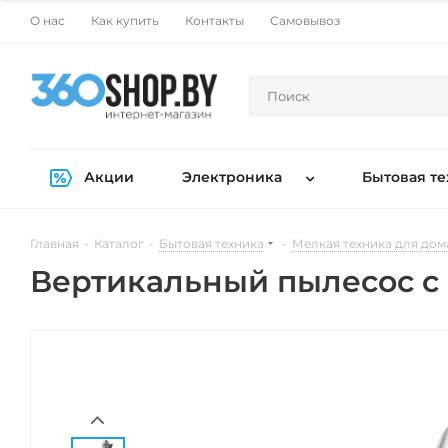
О нас
Как купить
Контакты
Самовывоз
Акции
Электроника
Бытовая те
Главная
-
Каталог
-
Бытовая техника
-
Мелкая техника для дом
Вертикальный пылесос с