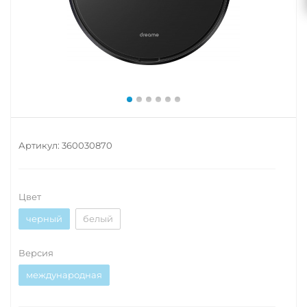
Артикул:
360030870
Цвет
черный
белый
Версия
международная