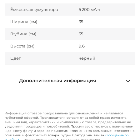
Ёмкость аккумулятора
5 200 мА·ч
Ширина (см)
35
Глубина (см)
35
Высота (см)
9.6
Цвет
черный
Дополнительная информация
Информация о товаре предоставлена для ознакомления и не является
публичной офертой. Производители оставляют за собой право изменять
внешний вид, характеристики и комплектацию товара, предварительно не
уведомляя продавцов и потребителей. Просим вас отнестись с пониманием
к данному факту и заранее приносим извинения за возможные неточности в
описании и фотографиях товара. Будем благодарны вам за
сообщение об
ошибках
— это поможет сделать наш каталог еще точнее!