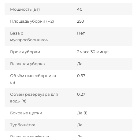
Мощность (Вт)
40
Площадь уборки (м2)
250
База с
Нет
мусоросборником
Время уборки
2 часа 30 минут
Влажная уборка
Да
Объём пылесборника
0.57
(л)
Объём резервуара для
0.27
воды (л)
Боковые щетки
Да (1)
Турбощётка
Да
Влажная салфетка
Да