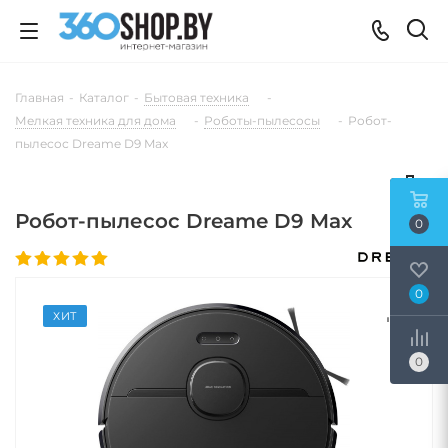
Главная
-
Каталог
-
Бытовая техника
-
Мелкая техника для дома
-
Роботы-пылесосы
-
Робот-
пылесос Dreame D9 Max
Робот-пылесос Dreame D9 Max
0
0
ХИТ
0