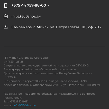
+375 44 757-88-00
info@360shop.by
Самовывоз: г. Минск, ул. Петра Глебки 11/1, оф. 205
ИП Матюк Станислав Сергеевич
УНП 391428121
Свидетельство о государственной регистрации от 25.10.2010г.
Регистрирующий орган - Оршанский горисполком
Дата регистрации в торговом реестре Республики Беларусь -
15.12.2014г.
Юридический адрес: 211382, г. Орша, ул. Перекопская, 14-90
Адрес для почтовых отправлений: 220104, ул. Петра Глебки 11/1, п/я 71
Гарантийное и сервисное обслуживание, разрешение вопросов
покупателей:
Тел. +375295299191
e-mail:
info@360shop.by