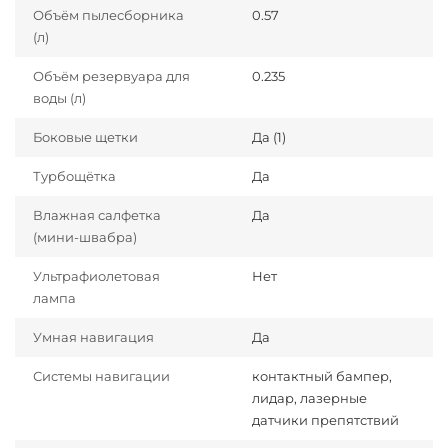
Объём пылесборника
0.57
(л)
Объём резервуара для
0.235
воды (л)
Боковые щетки
Да (1)
Турбощётка
Да
Влажная салфетка
Да
(мини-швабра)
Ультрафиолетовая
Нет
лампа
Умная навигация
Да
Системы навигации
контактный бампер,
лидар, лазерные
датчики препятствий