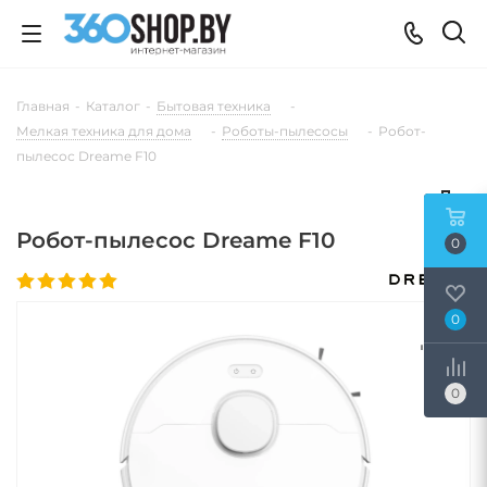
Главная
-
Каталог
-
Бытовая техника
-
Мелкая техника для дома
-
Роботы-пылесосы
-
Робот-
пылесос Dreame F10
Робот-пылесос Dreame F10
0
0
0