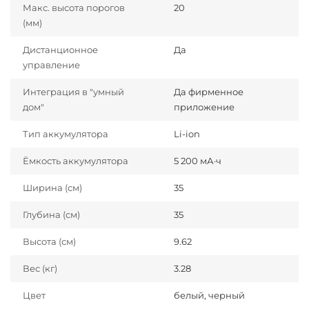
Макс. высота порогов
20
(мм)
Дистанционное
Да
управление
Интеграция в "умный
Да фирменное
дом"
приложение
Тип аккумулятора
Li-ion
Ёмкость аккумулятора
5 200 мА·ч
Ширина (см)
35
Глубина (см)
35
Высота (см)
9.62
Вес (кг)
3.28
Цвет
белый, черный