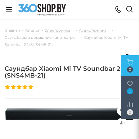
Главная
-
Каталог
-
Электроника
-
Аудиотехника
-
Саундбары и домашние кинотеатры
-
Саундбар Xiaomi Mi TV
Soundbar 2.1 (SNS4MB-21)
Саундбар Xiaomi Mi TV Soundbar 2.1
0
(SNS4MB-21)
0
0