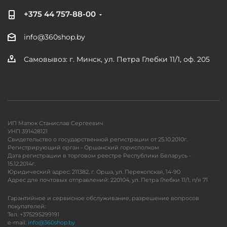
+375 44 757-88-00
info@360shop.by
Самовывоз: г. Минск, ул. Петра Глебки 11/1, оф. 205
ИП Матюк Станислав Сергеевич
УНП 391428121
Свидетельство о государственной регистрации от 25.10.2010г.
Регистрирующий орган - Оршанский горисполком
Дата регистрации в торговом реестре Республики Беларусь -
15.12.2014г.
Юридический адрес: 211382, г. Орша, ул. Перекопская, 14-90
Адрес для почтовых отправлений: 220104, ул. Петра Глебки 11/1, п/я 71
Гарантийное и сервисное обслуживание, разрешение вопросов
покупателей:
Тел. +375295299191
e-mail:
info@360shop.by