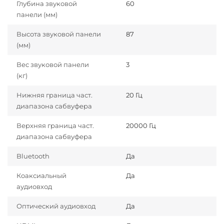
Глубина звуковой
60
панели (мм)
Высота звуковой панели
87
(мм)
Вес звуковой панели
3
(кг)
Нижняя граница част.
20 Гц
диапазона сабвуфера
Верхняя граница част.
20000 Гц
диапазона сабвуфера
Bluetooth
Да
Коаксиальный
Да
аудиовход
Оптический аудиовход
Да