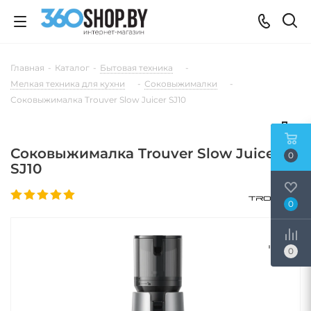
Главная
-
Каталог
-
Бытовая техника
-
Мелкая техника для кухни
-
Соковыжималки
-
Соковыжималка Trouver Slow Juicer SJ10
Соковыжималка Trouver Slow Juicer
0
SJ10
0
0