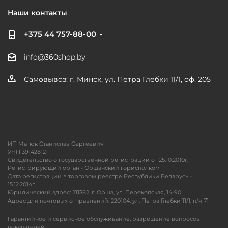
Наши контакты
+375 44 757-88-00
info@360shop.by
Самовывоз: г. Минск, ул. Петра Глебки 11/1, оф. 205
ИП Матюк Станислав Сергеевич
УНП 391428121
Свидетельство о государственной регистрации от 25.10.2010г.
Регистрирующий орган - Оршанский горисполком
Дата регистрации в торговом реестре Республики Беларусь -
15.12.2014г.
Юридический адрес: 211382, г. Орша, ул. Перекопская, 14-90
Адрес для почтовых отправлений: 220104, ул. Петра Глебки 11/1, п/я 71
Гарантийное и сервисное обслуживание, разрешение вопросов
покупателей: