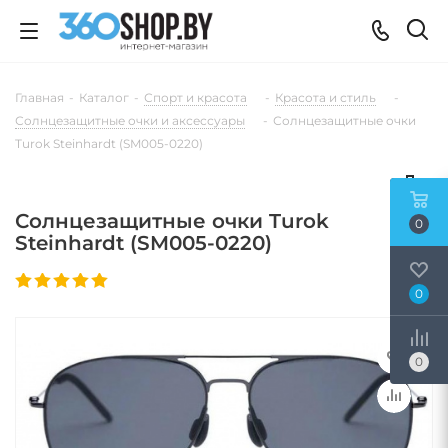
Главная
-
Каталог
-
Спорт и красота
-
Красота и стиль
-
Солнцезащитные очки и аксессуары
-
Солнцезащитные очки
Turok Steinhardt (SM005-0220)
Солнцезащитные очки Turok
0
Steinhardt (SM005-0220)
0
0