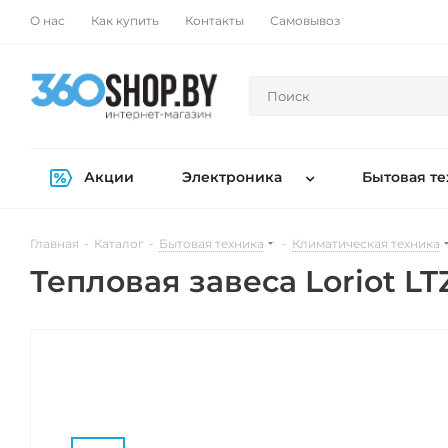
О нас
Как купить
Контакты
Самовывоз
Акции
Электроника
Бытовая те
Главная
-
Каталог
-
Бытовая техника
-
Климатическая техника
Тепловая завеса Loriot LTZ