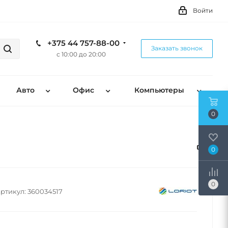
Войти
+375 44 757-88-00
Заказать звонок
с 10:00 до 20:00
Авто
Офис
Компьютеры
0
0
0
ртикул:
360034517