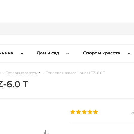
хника
Дом и сад
Спорт и красота
-
Тепловые завесы
-
Тепловая завеса Loriot LTZ-6.0 T
-6.0 T
А