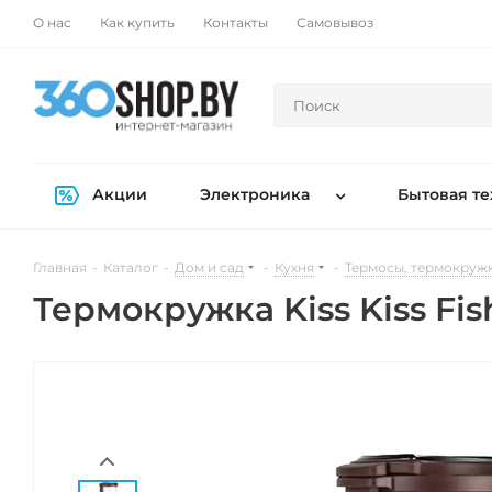
О нас
Как купить
Контакты
Самовывоз
Акции
Электроника
Бытовая те
Главная
-
Каталог
-
Дом и сад
-
Кухня
-
Термосы, термокруж
Термокружка Kiss Kiss Fi