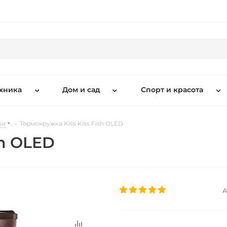
хника
Дом и сад
Спорт и красота
ки
-
Термокружка Kiss Kiss Fish OLED
sh OLED
А