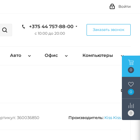
Войти
+375 44 757-88-00
Заказать звонок
с 10:00 до 20:00
Авто
Офис
Компьютеры
0
0
0
ртикул:
360036850
Производитель:
Kiss Kiss