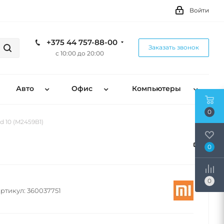
Войти
+375 44 757-88-00
Заказать звонок
с 10:00 до 20:00
Авто
Офис
Компьютеры
0
 10 (M2459B1)
0
0
ртикул:
360037751