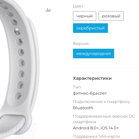
Цвет
черный
розовый
серебристый
Версия
международная
Характеристики
Тип
фитнес-браслет
Подключение к смартфону
Bluetooth
Поддерживаемые версии ОС
смартфона
Android 8.0+, iOS 14.0+
Поддержка SIM-карты