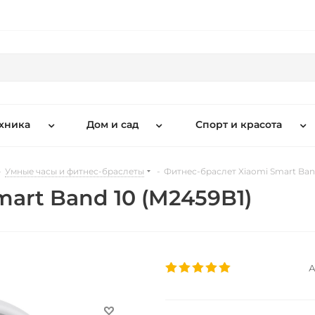
хника
Дом и сад
Спорт и красота
-
Умные часы и фитнес-браслеты
-
Фитнес-браслет Xiaomi Smart Band
art Band 10 (M2459B1)
А