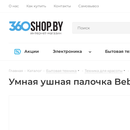
О нас
Как купить
Контакты
Самовывоз
Акции
Электроника
Бытовая те
Главная
-
Каталог
-
Бытовая техника
-
Техника для красоты
-
Умная ушная палочка Beb