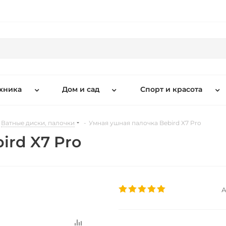
хника
Дом и сад
Спорт и красота
Ватные диски, палочки
-
Умная ушная палочка Bebird X7 Pro
ird X7 Pro
А