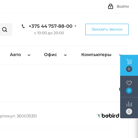
Войти
+375 44 757-88-00
Заказать звонок
с 10:00 до 20:00
Авто
Офис
Компьютеры
0
0
0
ртикул:
360035351