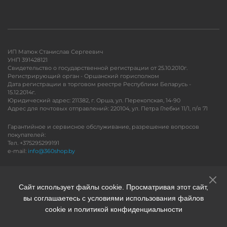
ИП Матюк Станислав Сергеевич
УНП 391428121
Свидетельство о государственной регистрации от 25.10.2010г.
Регистрирующий орган - Оршанский горисполком
Дата регистрации в торговом реестре Республики Беларусь -
15.12.2014г.
Юридический адрес: 211382, г. Орша, ул. Перекопская, 14-90
Адрес для почтовых отправлений: 220104, ул. Петра Глебки 11/1, п/я 71
Гарантийное и сервисное обслуживание, разрешение вопросов
покупателей:
Тел. +375295299191
e-mail:
info@360shop.by
Версия для печати
Сайт использует файлы cookie. Просматривая этот сайт,
вы соглашаетесь с условиями использования файлов
cookie и политикой конфиденциальности