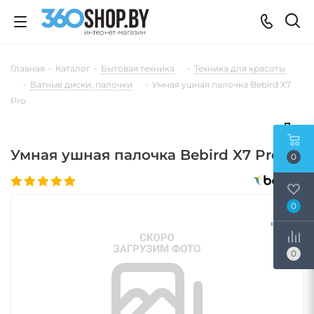
Главная
-
Каталог
-
Бытовая техника
-
Техника для красоты
-
Ватные диски, палочки
-
Умная ушная палочка Bebird X7
Pro
Умная ушная палочка Bebird X7 Pro
0
0
0