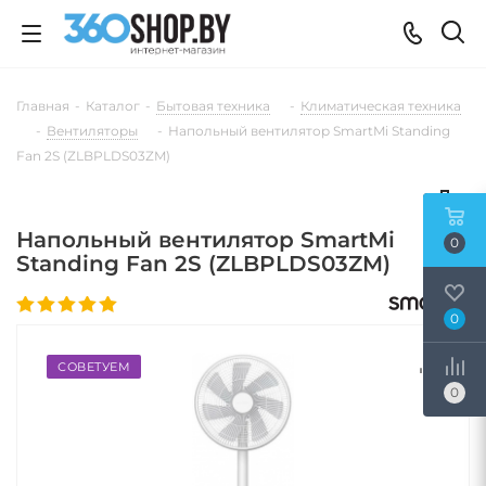
Главная
-
Каталог
-
Бытовая техника
-
Климатическая техника
-
Вентиляторы
-
Напольный вентилятор SmartMi Standing
Fan 2S (ZLBPLDS03ZM)
Напольный вентилятор SmartMi
0
Standing Fan 2S (ZLBPLDS03ZM)
0
СОВЕТУЕМ
0