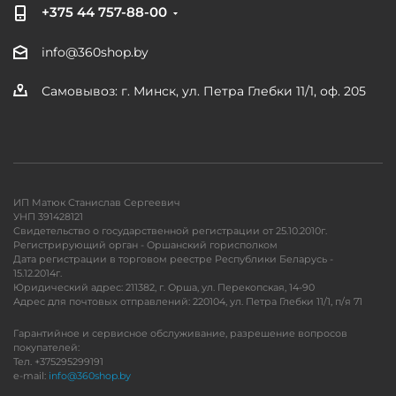
+375 44 757-88-00
info@360shop.by
Самовывоз: г. Минск, ул. Петра Глебки 11/1, оф. 205
ИП Матюк Станислав Сергеевич
УНП 391428121
Свидетельство о государственной регистрации от 25.10.2010г.
Регистрирующий орган - Оршанский горисполком
Дата регистрации в торговом реестре Республики Беларусь -
15.12.2014г.
Юридический адрес: 211382, г. Орша, ул. Перекопская, 14-90
Адрес для почтовых отправлений: 220104, ул. Петра Глебки 11/1, п/я 71
Гарантийное и сервисное обслуживание, разрешение вопросов
покупателей:
Тел. +375295299191
e-mail:
info@360shop.by