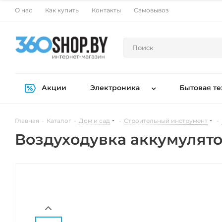
О нас
Как купить
Контакты
Самовывоз
Акции
Электроника
Бытовая те
Главная
-
Каталог
-
Дом и сад
-
Строительный инструмент
-
Воздуходувка аккумулятор