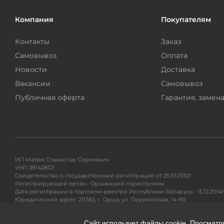
Компания
Покупателям
Контакты
Заказ
Самовывоз
Оплата
Новости
Доставка
Вакансии
Самовывоз
Публичная оферта
Гарантия, замена
ИП Матюк Станислав Сергеевич
УНП 391428121
Свидетельство о государственной регистрации от 25.10.2010г.
Регистрирующий орган - Оршанский горисполком
Дата регистрации в торговом реестре Республики Беларусь - 15.12.2014г
Юридический адрес: 211382, г. Орша, ул. Перекопская, 14-90
Адрес для почтовых отправлений: 220104, ул. Петра Глебки 11/1, п/я 71
Сайт использует файлы cookie. Просматр