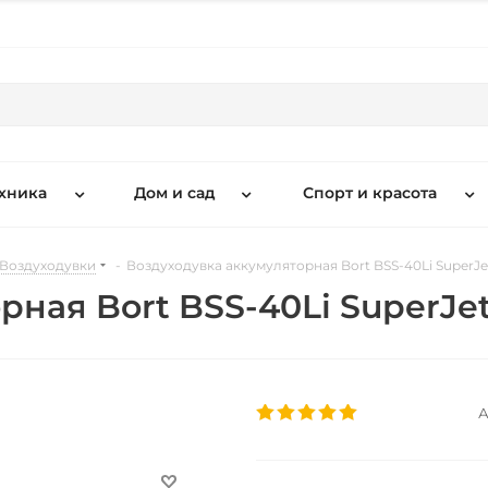
хника
Дом и сад
Спорт и красота
Воздуходувки
-
Воздуходувка аккумуляторная Bort BSS-40Li SuperJet
ная Bort BSS-40Li SuperJet 
А