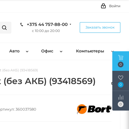
Войти
+375 44 757-88-00
Заказать звонок
с 10:00 до 20:00
Авто
Офис
Компьютеры
0
 (без АКБ) (93418569)
(без АКБ) (93418569)
0
0
ртикул:
360037580