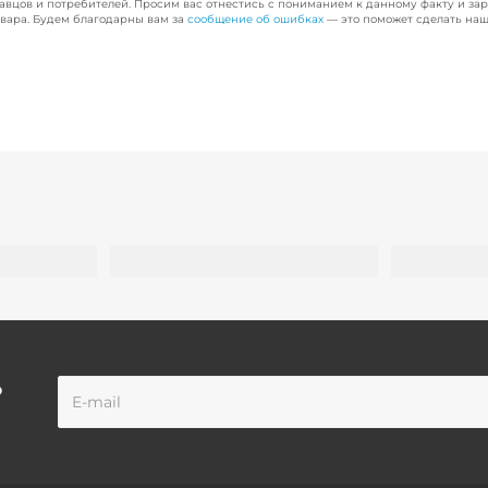
авцов и потребителей. Просим вас отнестись с пониманием к данному факту и за
вара. Будем благодарны вам за
сообщение об ошибках
— это поможет сделать наш
о