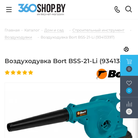
Главная
-
Каталог
-
Дом и сад
-
Строительный инструмент
-
Воздуходувки
-
Воздуходувка Bort BSS-21-Li (93413397)
Воздуходувка Bort BSS-21-Li (93413397)
0
0
0