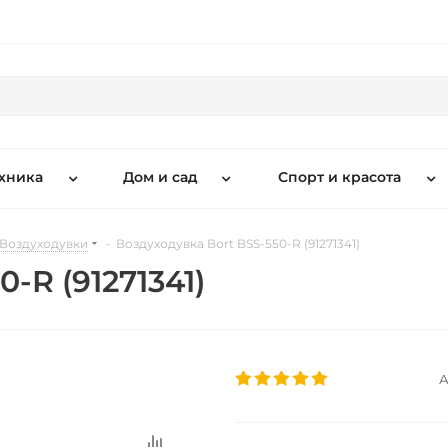
хника
Дом и сад
Спорт и красота
Воздуходувки
-
Воздуходувка Bort BSS-550-R (91271341)
-R (91271341)
А