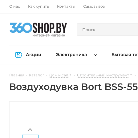
О нас
Как купить
Контакты
Самовывоз
Акции
Электроника
Бытовая те
Главная
-
Каталог
-
Дом и сад
-
Строительный инструмент
-
Воздуходувка Bort BSS-550