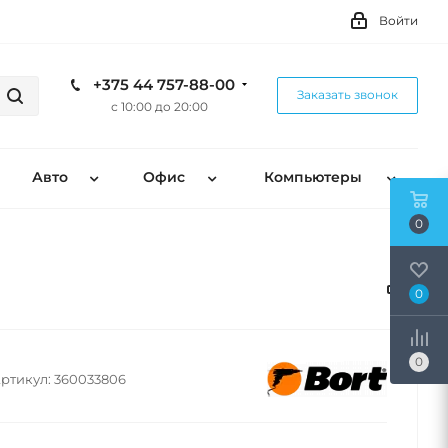
Войти
+375 44 757-88-00
Заказать звонок
с 10:00 до 20:00
Авто
Офис
Компьютеры
0
0
0
ртикул:
360033806