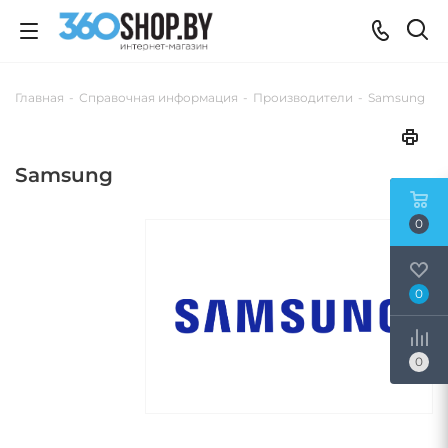
Главная
-
Справочная информация
-
Производители
-
Samsung
Samsung
0
0
0