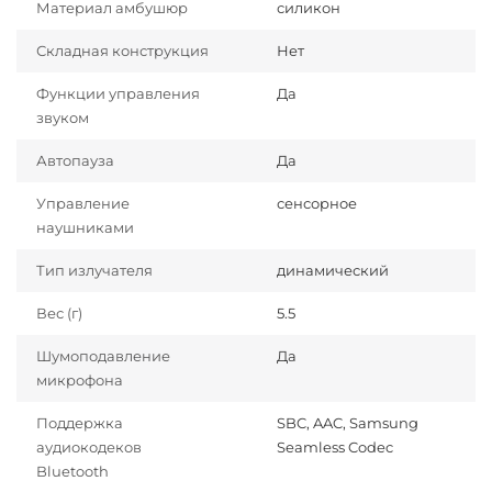
Материал амбушюр
силикон
Складная конструкция
Нет
Функции управления
Да
звуком
Автопауза
Да
Управление
сенсорное
наушниками
Тип излучателя
динамический
Вес (г)
5.5
Шумоподавление
Да
микрофона
Поддержка
SBC, AAC, Samsung
аудиокодеков
Seamless Codec
Bluetooth