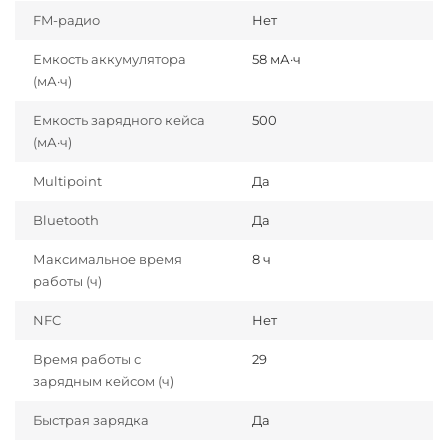
FM-радио
Нет
Емкость аккумулятора
58 мА·ч
(мА·ч)
Емкость зарядного кейса
500
(мА·ч)
Multipoint
Да
Bluetooth
Да
Максимальное время
8 ч
работы (ч)
NFC
Нет
Время работы с
29
зарядным кейсом (ч)
Быстрая зарядка
Да