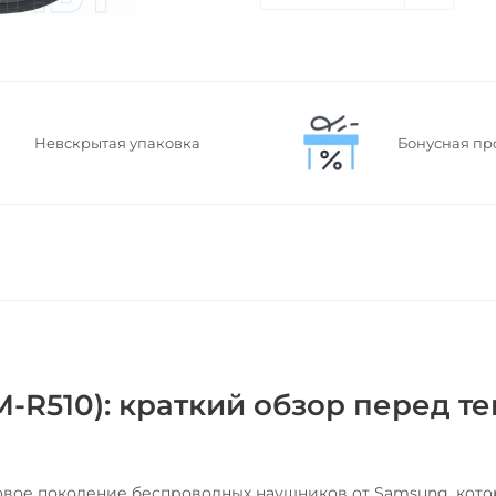
Невскрытая упаковка
Бонусная пр
M-R510): краткий обзор перед т
новое поколение беспроводных наушников от Samsung, кот