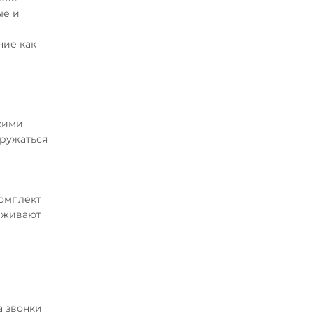
ые и
ние как
окими
гружаться
комплект
ерживают
а звонки