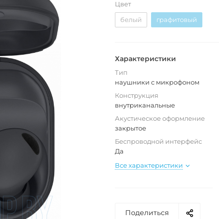
Цвет
белый
графитовый
Характеристики
Тип
наушники с микрофоном
Конструкция
внутриканальные
Акустическое оформление
закрытое
Беспроводной интерфейс
Да
Все характеристики
Поделиться