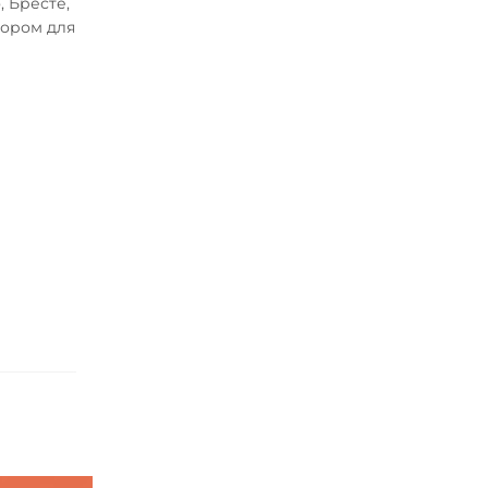
 Бресте,
бором для