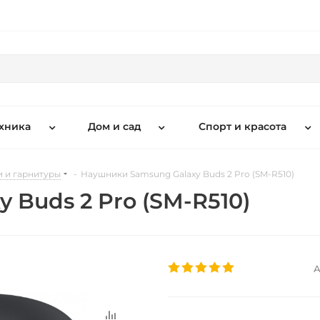
хника
Дом и сад
Спорт и красота
 и гарнитуры
-
Наушники Samsung Galaxy Buds 2 Pro (SM-R510)
 Buds 2 Pro (SM-R510)
А