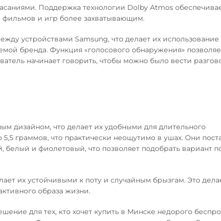
саниями. Поддержка технологии Dolby Atmos обеспечива
, фильмов и игр более захватывающим.
ежду устройствами Samsung, что делает их использование
стемой бренда. Функция «голосового обнаружения» позволяе
ватель начинает говорить, чтобы можно было вести разгов
ным дизайном, что делает их удобными для длительного
 5,5 граммов, что практически неощутимо в ушах. Они пост
й, белый и фиолетовый, что позволяет подобрать вариант 
лает их устойчивыми к поту и случайным брызгам. Это делае
активного образа жизни.
ешение для тех, кто хочет купить в Минске недорого беспр