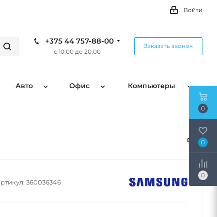
Войти
+375 44 757-88-00
Заказать звонок
с 10:00 до 20:00
Авто
Офис
Компьютеры
0
0
0
ртикул:
360036346