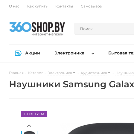
О нас
Как купить
Контакты
Самовывоз
Акции
Электроника
Бытовая те
Главная
-
Каталог
-
Электроника
-
Аудиотехника
-
Наушники
Наушники Samsung Galaxy
СОВЕТУЕМ