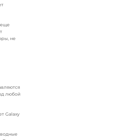
ет
 еще
т
оры, не
авляются
под любой
т Galaxy
оводные