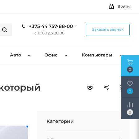
Войти
+375 44 757-88-00
Заказать звонок
с 10:00 до 20:00
Авто
Офис
Компьютеры
0
 который
0
0
Категории