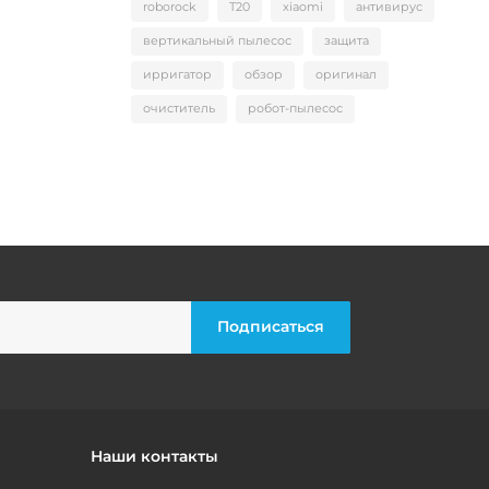
roborock
T20
xiaomi
антивирус
вертикальный пылесос
защита
ирригатор
обзор
оригинал
очиститель
робот-пылесос
Наши контакты