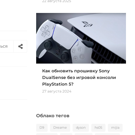
22 августа 2025
ься
Как обновить прошивку Sony
DualSense без игровой консоли
PlayStation 5?
27 августа 2024
Облако тегов
D9
Dreame
dyson
hs05
mijia