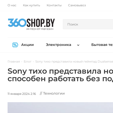
О нас
Как купить
Контакты
Самовывоз
Акции
Электроника
Бытовая те
Главная
-
Блог
-
Sony тихо представила новый геймпад Dualsense
Sony тихо представила н
способен работать без по
// Технологии
11 января 2024 2:16