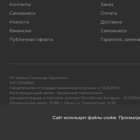
Контакты
Заказ
Самовывоз
Оплата
Новости
Доставка
Вакансии
Самовывоз
Публичная оферта
Гарантия, замена
ИП Матюк Станислав Сергеевич
УНП 391428121
Свидетельство о государственной регистрации от 25.10.2010г.
Регистрирующий орган - Оршанский горисполком
Дата регистрации в торговом реестре Республики Беларусь - 15.12.2014г
Юридический адрес: 211382, г. Орша, ул. Перекопская, 14-90
Адрес для почтовых отправлений: 220104, ул. Петра Глебки 11/1, п/я 71
Сайт использует файлы cookie. Просматр
Гарантийное и сервисное обслуживание, разрешение вопросов покупа
Тел. +375295299191
e-mail:
info@360shop.by