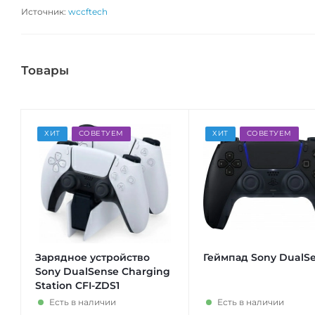
Источник:
wccftech
Товары
ХИТ
СОВЕТУЕМ
ХИТ
СОВЕТУЕМ
Зарядное устройство
Геймпад Sony DualS
Sony DualSense Charging
Station CFI-ZDS1
Есть в наличии
Есть в наличии