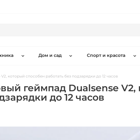
хника
Дом и сад
Спорт и красота
 V2, который способен работать без подзарядки до 12 часов
овый геймпад Dualsense V2,
дзарядки до 12 часов