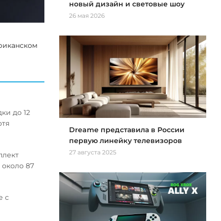
новый дизайн и световые шоу
26 мая 2026
ериканском
ки до 12
отя
Dreame представила в России
первую линейку телевизоров
27 августа 2025
плект
 около 87
е с