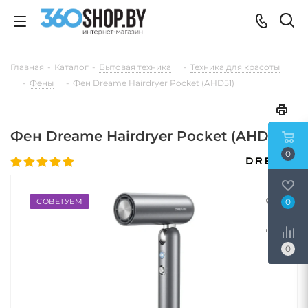
Главная
-
Каталог
-
Бытовая техника
-
Техника для красоты
-
Фены
-
Фен Dreame Hairdryer Pocket (AHD51)
Фен Dreame Hairdryer Pocket (AHD51)
0
СОВЕТУЕМ
0
0