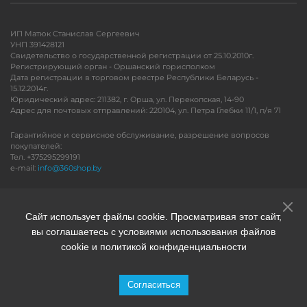
ИП Матюк Станислав Сергеевич
УНП 391428121
Свидетельство о государственной регистрации от 25.10.2010г.
Регистрирующий орган - Оршанский горисполком
Дата регистрации в торговом реестре Республики Беларусь -
15.12.2014г.
Юридический адрес: 211382, г. Орша, ул. Перекопская, 14-90
Адрес для почтовых отправлений: 220104, ул. Петра Глебки 11/1, п/я 71
Гарантийное и сервисное обслуживание, разрешение вопросов
покупателей:
Тел. +375295299191
e-mail:
info@360shop.by
Версия для печати
Сайт использует файлы cookie. Просматривая этот сайт,
вы соглашаетесь с условиями использования файлов
cookie и политикой конфиденциальности
Согласиться