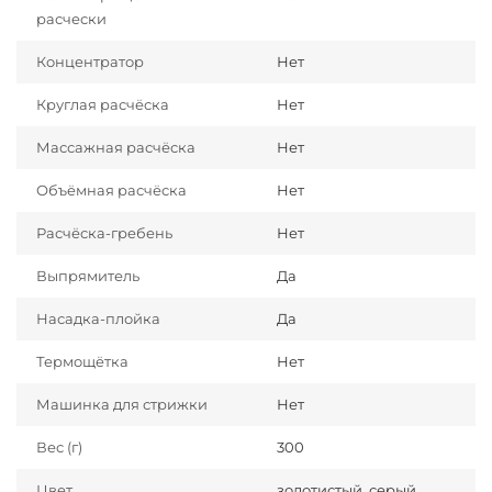
расчески
Концентратор
Нет
Круглая расчёска
Нет
Массажная расчёска
Нет
Объёмная расчёска
Нет
Расчёска-гребень
Нет
Выпрямитель
Да
Насадка-плойка
Да
Термощётка
Нет
Машинка для стрижки
Нет
Вес (г)
300
Цвет
золотистый, серый