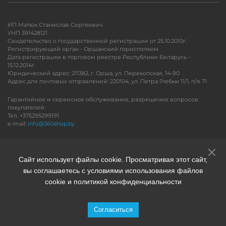
ИП Матюк Станислав Сергеевич
УНП 391428121
Свидетельство о государственной регистрации от 25.10.2010г.
Регистрирующий орган - Оршанский горисполком
Дата регистрации в торговом реестре Республики Беларусь -
15.12.2014г.
Юридический адрес: 211382, г. Орша, ул. Перекопская, 14-90
Адрес для почтовых отправлений: 220104, ул. Петра Глебки 11/1, п/я 71
Гарантийное и сервисное обслуживание, разрешение вопросов
покупателей:
Тел. +375295299191
e-mail:
info@360shop.by
Версия для печати
Сайт использует файлы cookie. Просматривая этот сайт,
вы соглашаетесь с условиями использования файлов
cookie и политикой конфиденциальности
Согласиться