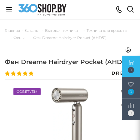
Главная
-
Каталог
-
Бытовая техника
-
Техника для красоты
-
Фены
-
Фен Dreame Hairdryer Pocket (AHD51)
Фен Dreame Hairdryer Pocket (AHD51)
0
СОВЕТУЕМ
0
0