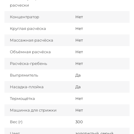
расчески
Концентратор
Нет
Круглая расчёска
Нет
Массажная расчёска
Нет
Объёмная расчёска
Нет
Расчёска-гребень
Нет
Выпрямитель
Да
Насадка-плойка
Да
Термощётка
Нет
Машинка для стрижки
Нет
Вес (г)
300
Цвет
золотистый, серый