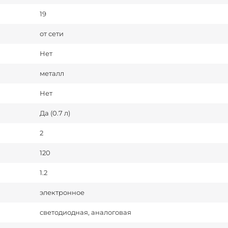
19
от сети
Нет
металл
Нет
Да (0.7 л)
2
120
1.2
электронное
светодиодная, аналоговая