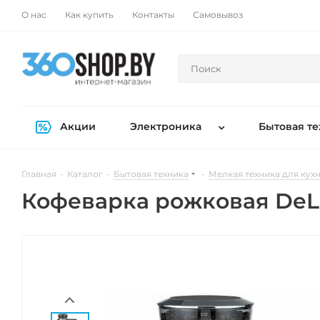
О нас
Как купить
Контакты
Самовывоз
Акции
Электроника
Бытовая те
Главная
-
Каталог
-
Бытовая техника
-
Мелкая техника для кух
Кофеварка рожковая DeLon