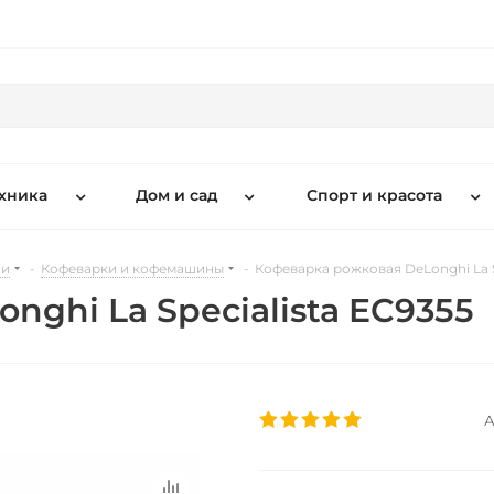
хника
Дом и сад
Спорт и красота
ни
-
Кофеварки и кофемашины
-
Кофеварка рожковая DeLonghi La S
ghi La Specialista EC9355
А