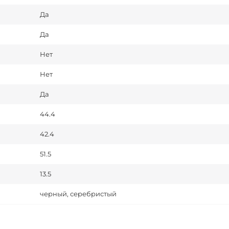
Да
Да
Нет
Нет
Да
44.4
42.4
51.5
13.5
черный, серебристый