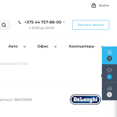
Войти
+375 44 757-88-00
Заказать звонок
с 10:00 до 20:00
Авто
Офис
Компьютеры
0
pecialista EC9355
0
0
ртикул:
360033955