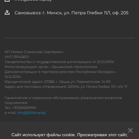
Самовывоз: г. Минск, ул. Петра Глебки 11/1, оф. 205
ИП Матюк Станислав Сергеевич
УНП 391428121
Свидетельство о государственной регистрации от 25.10.2010г.
Регистрирующий орган - Оршанский горисполком
Дата регистрации в торговом реестре Республики Беларусь -
15.12.2014г.
Юридический адрес: 211382, г. Орша, ул. Перекопская, 14-90
Адрес для почтовых отправлений: 220104, ул. Петра Глебки 11/1, п/я 71
Гарантийное и сервисное обслуживание, разрешение вопросов
покупателей:
Тел. +375295299191
e-mail:
info@360shop.by
Версия для печати
Сайт использует файлы cookie. Просматривая этот сайт,