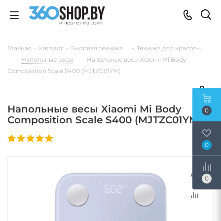
Главная
-
Каталог
-
Бытовая техника
-
Техника для красоты
-
Напольные весы
-
Напольные весы Xiaomi Mi Body
Composition Scale S400 (MJTZC01YM)
Напольные весы Xiaomi Mi Body
0
Composition Scale S400 (MJTZC01YM)
0
0