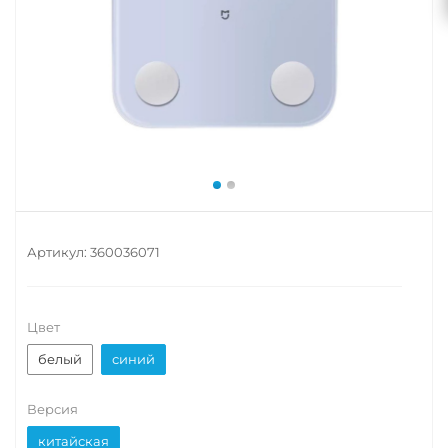
Артикул:
360036071
Цвет
белый
синий
Версия
китайская