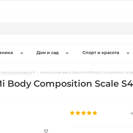
хника
Дом и сад
Спорт и красота
Напольные весы
-
Напольные весы Xiaomi Mi Body Composition Scal
i Body Composition Scale S
А