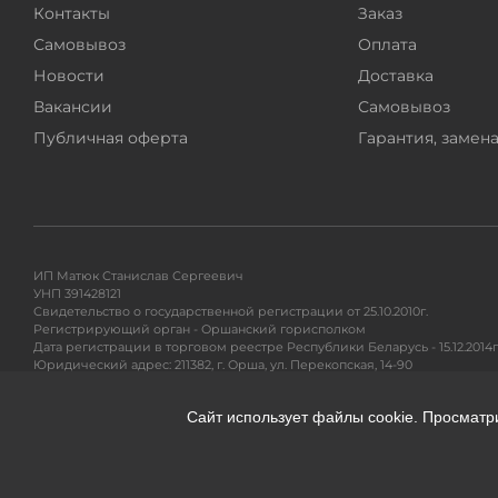
Контакты
Заказ
Самовывоз
Оплата
Новости
Доставка
Вакансии
Самовывоз
Публичная оферта
Гарантия, замена
ИП Матюк Станислав Сергеевич
УНП 391428121
Свидетельство о государственной регистрации от 25.10.2010г.
Регистрирующий орган - Оршанский горисполком
Дата регистрации в торговом реестре Республики Беларусь - 15.12.2014г
Юридический адрес: 211382, г. Орша, ул. Перекопская, 14-90
Адрес для почтовых отправлений: 220104, ул. Петра Глебки 11/1, п/я 71
Сайт использует файлы cookie. Просматр
Гарантийное и сервисное обслуживание, разрешение вопросов покупа
Тел. +375295299191
e-mail:
info@360shop.by