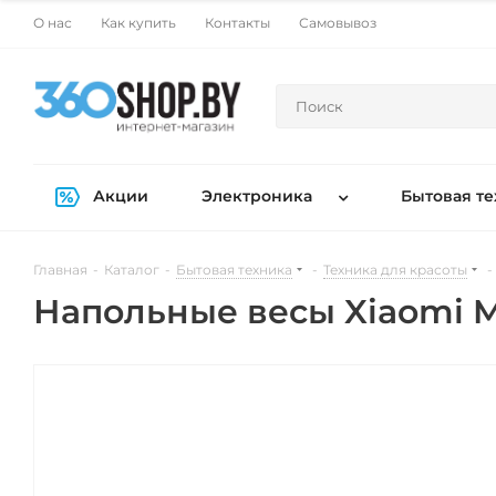
О нас
Как купить
Контакты
Самовывоз
Акции
Электроника
Бытовая те
Главная
-
Каталог
-
Бытовая техника
-
Техника для красоты
-
Напольные весы Xiaomi M