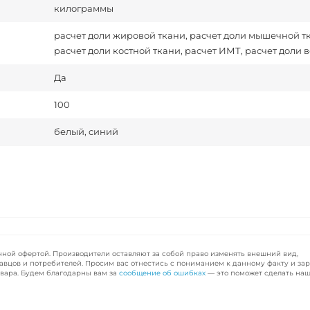
килограммы
расчет доли жировой ткани, расчет доли мышечной т
расчет доли костной ткани, расчет ИМТ, расчет доли 
Да
100
белый, синий
чной офертой. Производители оставляют за собой право изменять внешний вид,
авцов и потребителей. Просим вас отнестись с пониманием к данному факту и за
вара. Будем благодарны вам за
сообщение об ошибках
— это поможет сделать наш