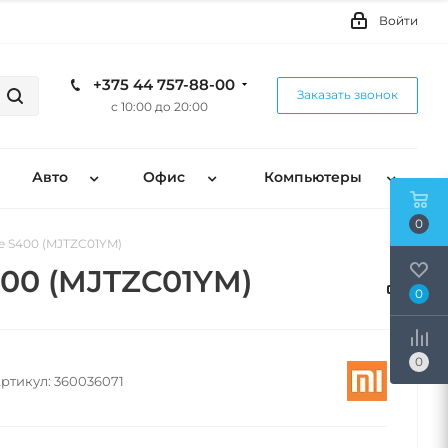
Войти
+375 44 757-88-00
Заказать звонок
с 10:00 до 20:00
Авто
Офис
Компьютеры
0
e S400 (MJTZC01YM)
400 (MJTZC01YM)
0
0
ртикул:
360036071