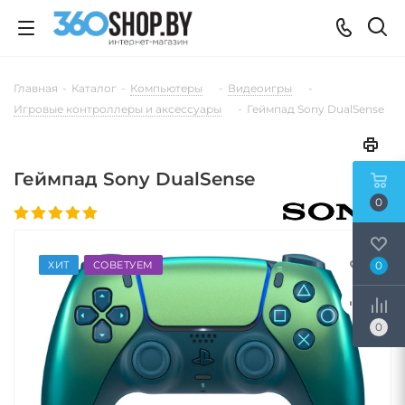
Главная
-
Каталог
-
Компьютеры
-
Видеоигры
-
Игровые контроллеры и аксессуары
-
Геймпад Sony DualSense
Геймпад Sony DualSense
0
0
ХИТ
СОВЕТУЕМ
0