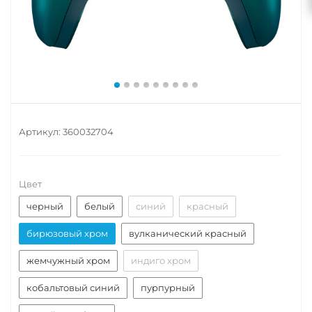
Артикул:
360032704
Цвет
черный
белый
синий
красный
бирюзовый хром
вулканический красный
жемчужный хром
индиго хром
кобальтовый синий
пурпурный