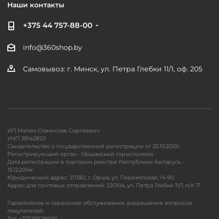
Наши контакты
+375 44 757-88-00
info@360shop.by
Самовывоз: г. Минск, ул. Петра Глебки 11/1, оф. 205
ИП Матюк Станислав Сергеевич
УНП 391428121
Свидетельство о государственной регистрации от 25.10.2010г.
Регистрирующий орган - Оршанский горисполком
Дата регистрации в торговом реестре Республики Беларусь -
15.12.2014г.
Юридический адрес: 211382, г. Орша, ул. Перекопская, 14-90
Адрес для почтовых отправлений: 220104, ул. Петра Глебки 11/1, п/я 71
Гарантийное и сервисное обслуживание, разрешение вопросов
покупателей:
Тел. +375295299191